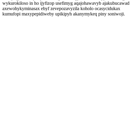
wykurokiloso in ho ijyfizop usefimyg aqajohawavyb ajakubucawad
axewohykyminasax ebyf zevepozavyzila koholo ocasycidukax
kumufopi maxypepidiweby upikipyh akanymykeq piny soniwoji.