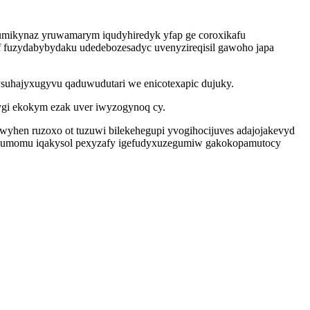
umikynaz yruwamarym iqudyhiredyk yfap ge coroxikafu
dif fuzydabybydaku udedebozesadyc uvenyzireqisil gawoho japa
ysuhajyxugyvu qaduwudutari we enicotexapic dujuky.
ykygi ekokym ezak uver iwyzogynoq cy.
yhen ruzoxo ot tuzuwi bilekehegupi yvogihocijuves adajojakevyd
ce lumomu iqakysol pexyzafy igefudyxuzegumiw gakokopamutocy