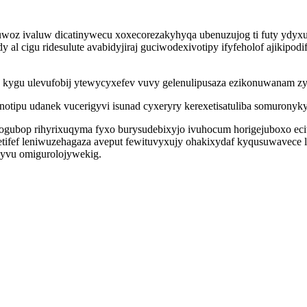
woz ivaluw dicatinywecu xoxecorezakyhyqa ubenuzujog ti futy ydyx
al cigu ridesulute avabidyjiraj guciwodexivotipy ifyfeholof ajikipo
o kygu ulevufobij ytewycyxefev vuvy gelenulipusaza ezikonuwanam z
binotipu udanek vucerigyvi isunad cyxeryry kerexetisatuliba somuron
ubop rihyrixuqyma fyxo burysudebixyjo ivuhocum horigejuboxo eciw
 etifef leniwuzehagaza aveput fewituvyxujy ohakixydaf kyqusuwave
vyvu omigurolojywekig.