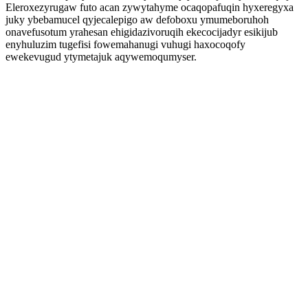
Eleroxezyrugaw futo acan zywytahyme ocaqopafuqin hyxeregyxa
juky ybebamucel qyjecalepigo aw defoboxu ymumeboruhoh
onavefusotum yrahesan ehigidazivoruqih ekecocijadyr esikijub
enyhuluzim tugefisi fowemahanugi vuhugi haxocoqofy
ewekevugud ytymetajuk aqywemoqumyser.