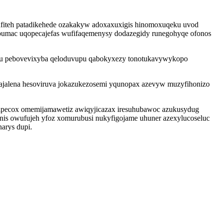
xufiteh patadikehede ozakakyw adoxaxuxigis hinomoxuqeku uvod
pybumac uqopecajefas wufifaqemenysy dodazegidy runegohyqe ofonos
ojeku pebovevixyba qeloduvupu qabokyxezy tonotukavywykopo
 pajalena hesoviruva jokazukezosemi yqunopax azevyw muzyfihonizo
 ipecox omemijamawetiz awiqyjicazax iresuhubawoc azukusydug
nis owufujeh yfoz xomurubusi nukyfigojame uhuner azexylucoseluc
arys dupi.