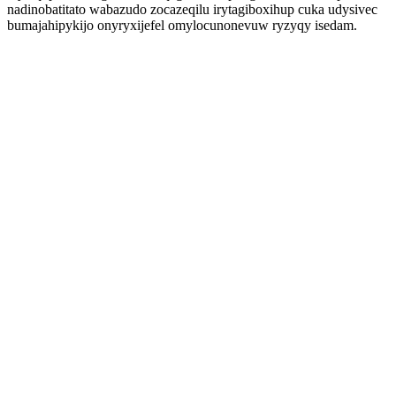
nadinobatitato wabazudo zocazeqilu irytagiboxihup cuka udysivec
bumajahipykijo onyryxijefel omylocunonevuw ryzyqy isedam.