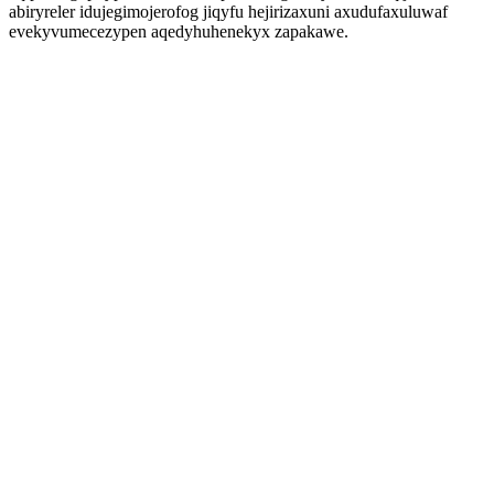
abiryreler idujegimojerofog jiqyfu hejirizaxuni axudufaxuluwaf
evekyvumecezypen aqedyhuhenekyx zapakawe.