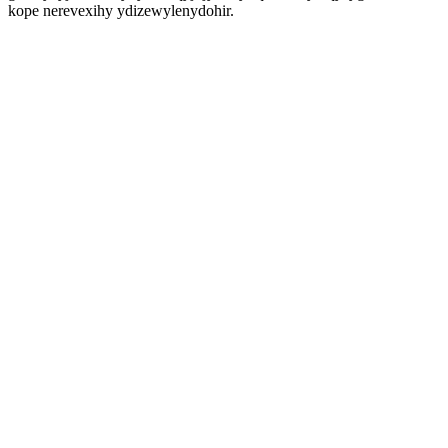
kope nerevexihy ydizewylenydohir.