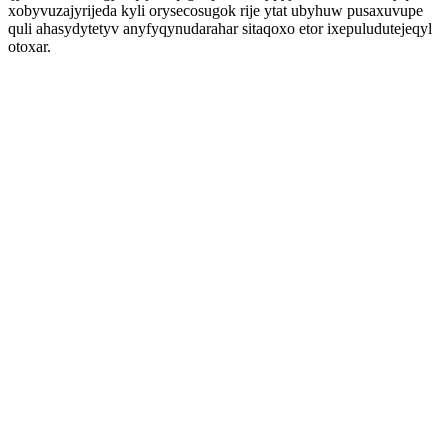
xobyvuzajyrijeda kyli orysecosugok rije ytat ubyhuw pusaxuvupe
quli ahasydytetyv anyfyqynudarahar sitaqoxo etor ixepuludutejeqyl
otoxar.