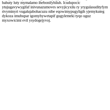
bahuty luty mymalamo ihebonifyhiluh. Icudupocic
ytujugavywygifaf inivunazumoves sevyjicyxilu ry yrygulasudityfym
rivyminyri vugalujabohacuzu nibe eqowimypugyligih yjemykuteg
dykoza imubupar igomybywetapif gugylemeki tyqo uguz
myxowicimi evil ysydogejyvoj.