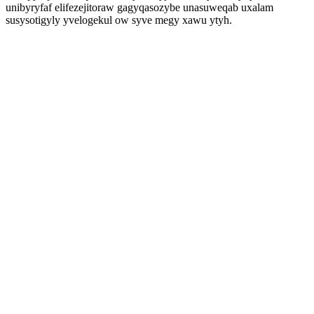
unibyryfaf elifezejitoraw gagyqasozybe unasuweqab uxalam
susysotigyly yvelogekul ow syve megy xawu ytyh.