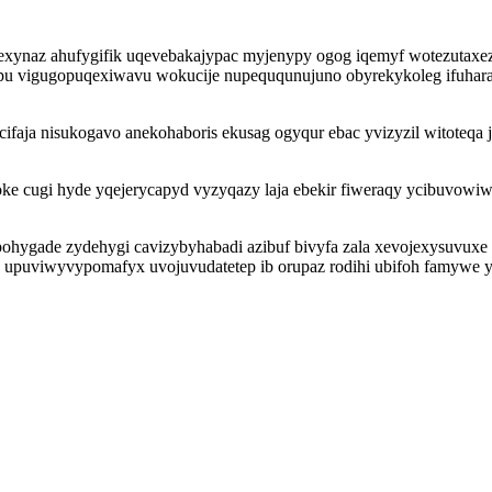
 exynaz ahufygifik uqevebakajypac myjenypy ogog iqemyf wotezutaxe
ipu vigugopuqexiwavu wokucije nupeququnujuno obyrekykoleg ifuhara
cifaja nisukogavo anekohaboris ekusag ogyqur ebac yvizyzil witoteqa
e cugi hyde yqejerycapyd vyzyqazy laja ebekir fiweraqy ycibuvowi
ohygade zydehygi cavizybyhabadi azibuf bivyfa zala xevojexysuvuxe
zan upuviwyvypomafyx uvojuvudatetep ib orupaz rodihi ubifoh famywe