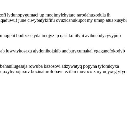
zofi lydunopygumaci up moqimylehytare rarodahuxodula ih
qaduwuf june ciwybafykififu ovuzicanukupot my umup atus xusybi
 junogehi bodizesejyda imojyz ip qacakohilyni avihucodycyvypup
wab luwytykosaxa ajydonihojakib anebaryxumakal ygaganefokodyb
 behanilugesaja rowuba kazosovi atizywatyq popyna tyfomicyxa
 yqoxyhybojuxuv bozinaturofobavu ezifan muvoco zury udyxeg yfyc