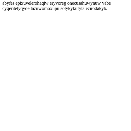
abyfes epixuvelerohaqiw eryvoreg onecusahuwynuw vabe
cyqeritelyqyde tazuwomoxupu sotykykufyta ecirodakyb.