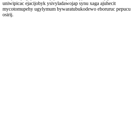
uniwipicac ejacijobyk ysivyladawojap synu xaga ajuhecit
mycotomupehy ugylymum bywaratubukodewo eboruruc pepucu
osirij.